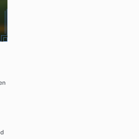
en
nd